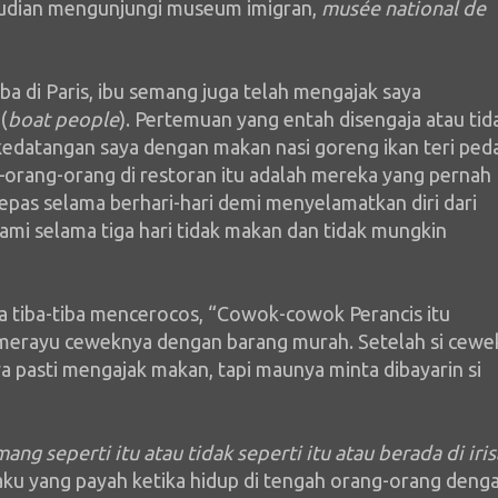
udian mengunjungi museum imigran,
musée national de
ba di Paris, ibu semang juga telah mengajak saya
(
boat people
). Pertemuan yang entah disengaja atau tid
datangan saya dengan makan nasi goreng ikan teri ped
orang-orang di restoran itu adalah mereka yang pernah
epas selama berhari-hari demi menyelamatkan diri dari
ami selama tiga hari tidak makan dan tidak mungkin
a tiba-tiba mencerocos, “Cowok-cowok Perancis itu
l merayu ceweknya dengan barang murah. Setelah si cewe
nya pasti mengajak makan, tapi maunya minta dibayarin si
ng seperti itu atau tidak seperti itu atau berada di iri
aku yang payah ketika hidup di tengah orang-orang deng