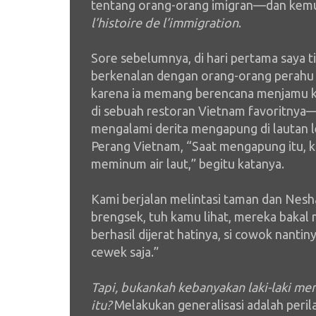
tentang orang-orang imigran—dan kem
l’histoire de l’immigration
.
Sore sebelumnya, di hari pertama saya ti
berkenalan dengan orang-orang perahu 
karena ia memang berencana menjamu ke
di sebuah restoran Vietnam favoritnya—
mengalami derita mengapung di lautan l
Perang Vietnam, “Saat mengapung itu, k
meminum air laut,” begitu katanya.
Kami berjalan melintasi taman dan Nesh
brengsek, tuh kamu lihat, mereka baka
berhasil dijerat hatinya, si cowok nanti
cewek saja.”
Tapi, bukankah kebanyakan laki-laki mema
itu?
Melakukan generalisasi adalah peril