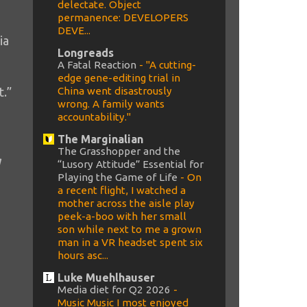
delectate. Object
permanence: DEVELOPERS
DEVE...
ia
Longreads
A Fatal Reaction
-
"A cutting-
edge gene-editing trial in
t.”
China went disastrously
wrong. A family wants
accountability."
The Marginalian
The Grasshopper and the
g
“Lusory Attitude” Essential for
Playing the Game of Life
-
On
a recent flight, I watched a
mother across the aisle play
peek-a-boo with her small
son while next to me a grown
man in a VR headset spent six
hours asc...
Luke Muehlhauser
Media diet for Q2 2026
-
Music Music I most enjoyed