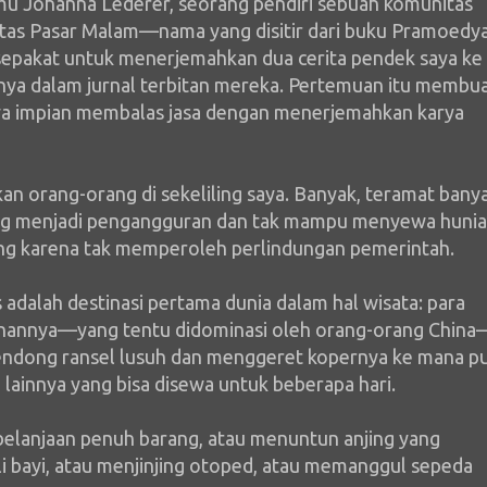
mu Johanna Lederer, seorang pendiri sebuah komunitas
tas Pasar Malam—nama yang disitir dari buku Pramoedy
rsepakat untuk menerjemahkan dua cerita pendek saya ke
nya dalam jurnal terbitan mereka. Pertemuan itu membu
nya impian membalas jasa dengan menerjemahkan karya
an orang-orang di sekeliling saya. Banyak, teramat bany
ng menjadi pengangguran dan tak mampu menyewa huni
ng karena tak memperoleh perlindungan pemerintah.
 adalah destinasi pertama dunia dalam hal wisata: para
anannya—yang tentu didominasi oleh orang-orang China
ndong ransel lusuh dan menggeret kopernya ke mana pu
lainnya yang bisa disewa untuk beberapa hari.
belanjaan penuh barang, atau menuntun anjing yang
oli bayi, atau menjinjing otoped, atau memanggul sepeda