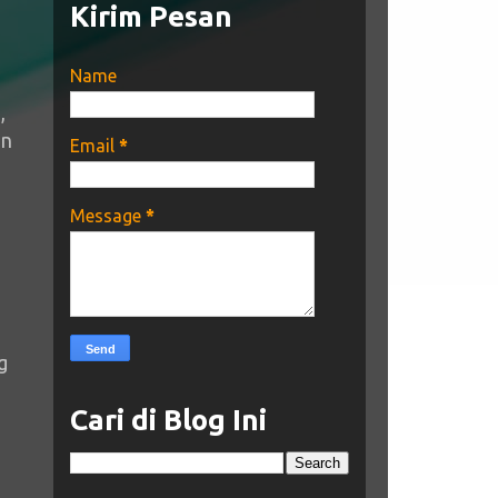
Kirim Pesan
Name
,
un
Email
*
Message
*
g
Cari di Blog Ini