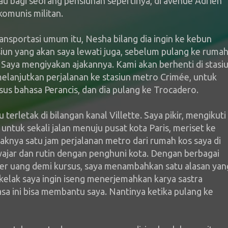
kau bagi seorang pensiunan sepertinya, di avenue Adrien
komunis militan.
nsportasi umum itu, Nesha bilang dia ingin ke kebun
asiun yang akan saya lewati juga, sebelum pulang ke rumah
Saya mengiyakan ajakannya. Kami akan berhenti di stasi
melanjutkan perjalanan ke stasiun metro Crimée, untuk
us bahasa Perancis, dan dia pulang ke Trocadero.
terletak di bilangan kanal Villette. Saya pikir, mengikuti
ntuk sekali jalan menuju pusat kota Paris, meriset ke
knya satu jam perjalanan metro dari rumah kos saya di
 wajar dan rutin dengan penghuni kota. Dengan berbagai
r uang demi kursus, saya menambahkan satu alasan yan
ka kelak saya ingin iseng menerjemahkan karya sastra
asa ini bisa membantu saya. Nantinya ketika pulang ke