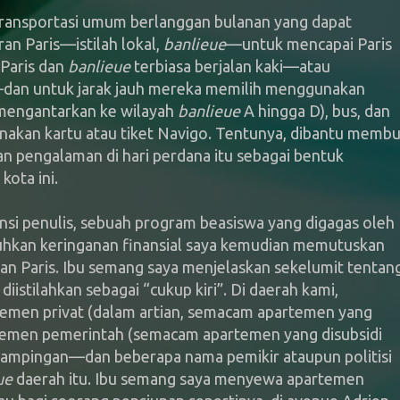
ansportasi umum berlanggan bulanan yang dapat
an Paris—istilah lokal,
banlieue
—untuk mencapai Paris
 Paris dan
banlieue
terbiasa berjalan kaki—atau
an untuk jarak jauh mereka memilih menggunakan
 mengantarkan ke wilayah
banlieue
A hingga D), bus, dan
kan kartu atau tiket Navigo. Tentunya, dibantu membu
an pengalaman di hari perdana itu sebagai bentuk
ota ini.
ensi penulis, sebuah program beasiswa yang digagas oleh
hkan keringanan finansial saya kemudian memutuskan
latan Paris. Ibu semang saya menjelaskan sekelumit tentan
iistilahkan sebagai “cukup kiri”. Di daerah kami,
emen privat (dalam artian, semacam apartemen yang
rtemen pemerintah (semacam apartemen yang disubsidi
rdampingan—dan beberapa nama pemikir ataupun politisi
ue
daerah itu. Ibu semang saya menyewa apartemen