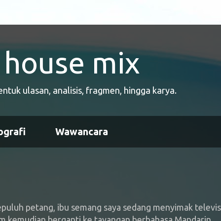
house mix
uk ulasan, analisis, fragmen, hingga karya.
ografi
Wawancara
epuluh petang, ibu semang saya sedang menyimak televis
um kemudian berganti ke tayangan berbahasa Mandarin