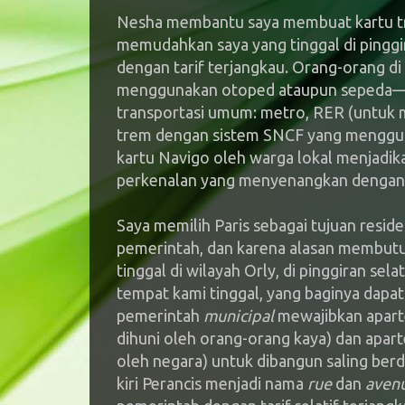
Nesha membantu saya membuat kartu tr
memudahkan saya yang tinggal di pinggir
dengan tarif terjangkau. Orang-orang di
menggunakan otoped ataupun sepeda—d
transportasi umum: metro, RER (untuk
trem dengan sistem SNCF yang mengguna
kartu Navigo oleh warga lokal menjadik
perkenalan yang menyenangkan dengan k
Saya memilih Paris sebagai tujuan resid
pemerintah, dan karena alasan membutu
tinggal di wilayah Orly, di pinggiran se
tempat kami tinggal, yang baginya dapat d
pemerintah
municipal
mewajibkan apart
dihuni oleh orang-orang kaya) dan apa
oleh negara) untuk dibangun saling be
kiri Perancis menjadi nama
rue
dan
aven