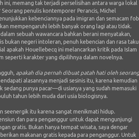
uh ini, memang tak terjadi perselisihan antara warga lokal
? Seorang penulis kontemporer Perancis, Michel
enunjukkan kebenciannya pada imigran dan semacam fob
akan mempengaruhi lebih banyak orang lagi atau tidak.
s, dalam sebuah wawancara bahkan berani menyatakan,
is bukan negeri intoleran, penuh kebencian dan rasa taku
al apakah Houellebecq ini melancarkan kritik pada Islam
m seperti karakter yang dipilihnya dalam novelnya.
ngguh,
apakah dia pernah dibuat patah hati oleh seoran
mendapati alasannya menjadi sesinis itu, karena kemudian
 tak sedang punya pacar—di usianya yang sudah memasuki
puluh tahun lebih muda dari usia biologisnya.
n seenergik itu karena sangat menikmati hidup.
ensiun dan para penganggur untuk dapat mengunjungi
gan gratis. Bukan hanya tempat wisata, saya dengar
erikan makanan gratis kepada para penganggur. Untuk