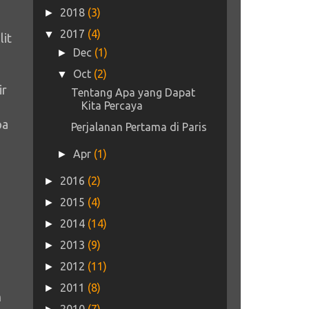
2018
(3)
►
2017
(4)
▼
lit
Dec
(1)
►
Oct
(2)
▼
ir
Tentang Apa yang Dapat
Kita Percaya
pa
Perjalanan Pertama di Paris
Apr
(1)
►
2016
(2)
►
2015
(4)
►
2014
(14)
►
2013
(9)
►
2012
(11)
►
2011
(8)
►
h