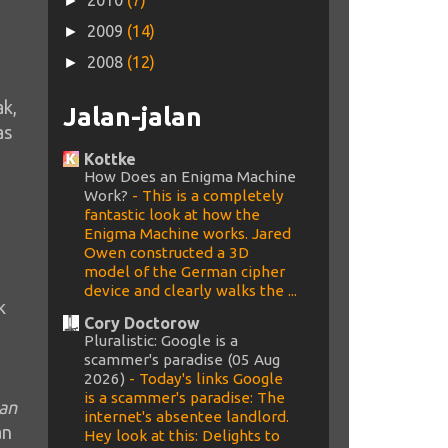
2010
(7)
►
2009
(14)
►
2008
(12)
►
ak,
Jalan-jalan
as
Kottke
How Does an Enigma Machine
Work?
-
This is a completely
fantastic look at how the
Enigma Machine works. Jared
Owen constructed a 3D
model of the German cipher
device and clearly walks the ...
k
Cory Doctorow
Pluralistic: Google is a
scammer's paradise (05 Aug
2026)
-
Today's links Google
is a scammer's paradise: The
san
internet's absentee landlord.
an
Hey look at this: Delights to