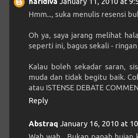
haridiva
January 11, 2010 at 9
Hmm..., suka menulis resensi bu
Oh ya, saya jarang melihat hal
seperti ini, bagus sekali - ringa
Kalau boleh sekadar saran, s
muda dan tidak begitu baik. Co
atau ISTENSE DEBATE COMMENTS, 
Reply
Abstraq
January 16, 2010 at 1
Wah wah... Bukan panah hujan k