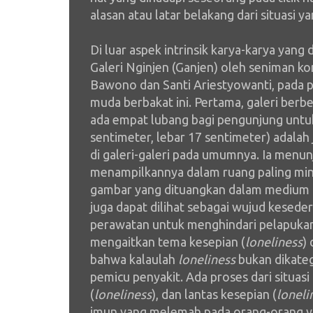
alasan atau latar belakang dari situasi 
Di luar aspek intrinsik karya-karya yang 
Galeri Nginjen (Ganjen) oleh seniman ko
Bawono dan Santi Ariestyowanti, pada 
muda berbakat ini. Pertama, galeri berb
ada empat lubang bagi pengunjung untuk 
sentimeter, lebar 17 sentimeter) adal
di galeri-galeri pada umumnya. Ia menu
menampilkannya dalam ruang paling mini
gambar yang dituangkan dalam medium ker
juga dapat dilihat sebagai wujud kese
perawatan untuk menghindari pelapuka
mengaitkan tema kesepian (
loneliness
)
bahwa kalaulah
loneliness
bukan dikateg
pemicu penyakit. Ada proses dari situasi 
(
loneliness
), dan lantas kesepian (
loneli
imun yang melemah pada orang-orang ya