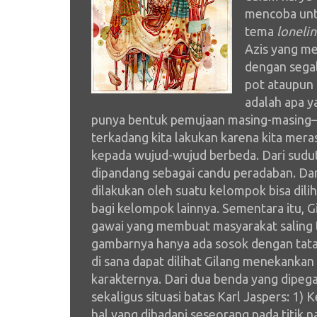
mencoba unt
tema
lonelin
Azis yang m
dengan sega
pot ataupun
adalah apa ya
punya bentuk pemujaan masing-masing—s
terkadang kita lakukan karena kita mera
kepada wujud-wujud berbeda. Dari sudut
dipandang sebagai candu peradaban. Da
dilakukan oleh suatu kelompok bisa diliha
bagi kelompok lainnya. Sementara itu,
gawai yang membuat masyarakat saling 
gambarnya hanya ada sosok dengan tat
di sana dapat dilihat Gilang menekankan
karakternya. Dari dua benda yang dipeg
sekaligus situasi batas Karl Jaspers: 1)
hal yang dihadapi seseorang pada titik 