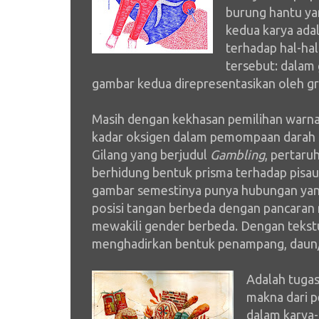
burung hantu yan
kedua karya ada
terhadap hal-hal
tersebut: dalam
gambar kedua direpresentasikan oleh g
Masih dengan kekhasan pemilihan warna,
kadar oksigen dalam pemompaan darah 
Gilang yang berjudul
Gambling
, pertaru
berhidung bentuk prisma terhadap pisa
gambar semestinya punya hubungan yan
posisi tangan berbeda dengan pancaran m
mewakili gender berbeda. Dengan tekst
menghadirkan bentuk penampang, daun/
Adalah tugas
makna dari p
dalam karya-