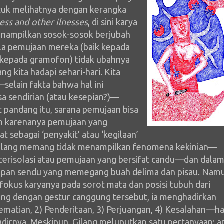
uk melihatnya dengan kerangka
ess and other ilnesses
, di sini karya
enampilkan sosok-sosok berjubah
la pemujaan mereka (baik kepada
 kepada gramofon) tidak ubahnya
ng kita hadapi sehari-hari. Kita
elain fakta bahwa hal ini
sa sendirian (atau kesepian?)—
 pandang itu, sarana pemujaan bisa
n karenanya pemujaan yang
t sebagai ‘penyakit’ atau ‘kegilaan’
 Gilang memang tidak menampilkan fenomena kekinian—
terisolasi atau pemujaan yang bersifat candu—dan dala
apan sendu yang memegang buah delima dan pisau. Nam
 fokus karyanya pada sorot mata dan posisi tubuh dari
ang dengan gestur canggung tersebut, ia menghadirkan
 Kematian, 2) Penderitaan, 3) Perjuangan, 4) Kesalahan—ha
nadirnya. Meskipun, Gilang meluputkan satu pertanyaan: a