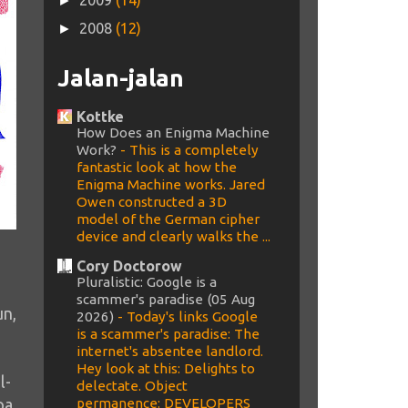
2009
(14)
►
2008
(12)
►
Jalan-jalan
Kottke
How Does an Enigma Machine
Work?
-
This is a completely
fantastic look at how the
Enigma Machine works. Jared
Owen constructed a 3D
model of the German cipher
device and clearly walks the ...
Cory Doctorow
Pluralistic: Google is a
m
scammer's paradise (05 Aug
un,
2026)
-
Today's links Google
is a scammer's paradise: The
internet's absentee landlord.
Hey look at this: Delights to
l-
delectate. Object
pa
permanence: DEVELOPERS