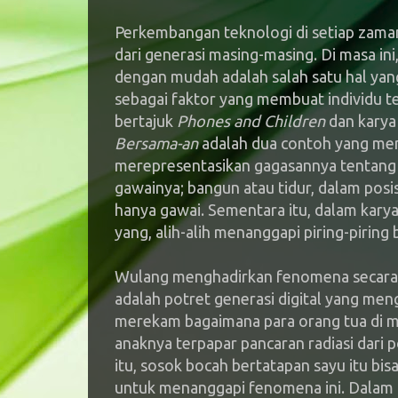
Perkembangan teknologi di setiap zam
dari generasi masing-masing. Di masa i
dengan mudah adalah salah satu hal ya
sebagai faktor yang membuat individu te
bertajuk
Phones and Children
dan kary
Bersama-an
adalah dua contoh yang me
merepresentasikan gagasannya tentang 
gawainya; bangun atau tidur, dalam posis
hanya gawai. Sementara itu, dalam kary
yang, alih-alih menanggapi piring-piring
Wulang menghadirkan fenomena secara
adalah potret generasi digital yang me
merekam bagaimana para orang tua di m
anaknya terpapar pancaran radiasi dari p
itu, sosok bocah bertatapan sayu itu bisa
untuk menanggapi fenomena ini. Dalam ar