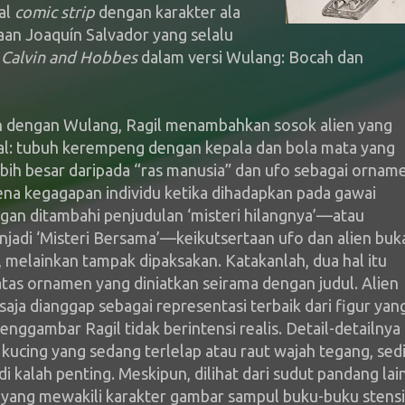
sal
comic strip
dengan karakter ala
aan Joaquín Salvador yang selalu
a
Calvin and Hobbes
dalam versi Wulang: Bocah dan
n dengan Wulang, Ragil menambahkan sosok alien yang
l: tubuh kerempeng dengan kepala dan bola mata yang
bih besar daripada “ras manusia” dan ufo sebagai ornam
na kegagapan individu ketika dihadapkan pada gawai
an ditambahi penjudulan ‘misteri hilangnya’—atau
njadi ‘Misteri Bersama’—keikutsertaan ufo dan alien buk
a, melainkan tampak dipaksakan. Katakanlah, dua hal itu
tas ornamen yang diniatkan seirama dengan judul. Alien
 saja dianggap sebagai representasi terbaik dari figur yan
enggambar Ragil tidak berintensi realis. Detail-detailnya
i kucing yang sedang terlelap atau raut wajah tegang, sedi
i kalah penting. Meskipun, dilihat dari sudut pandang lain
ri yang mewakili karakter gambar sampul buku-buku stensi