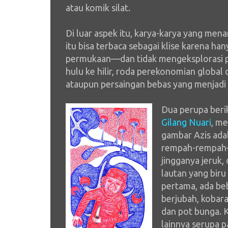
atau komik silat.
Di luar aspek itu, karya-karya yang me
itu bisa terbaca sebagai klise karena 
permukaan—dan tidak mengeksplorasi per
hulu ke hilir, roda perekonomian globa
ataupun persaingan bebas yang menjadi
Dua perupa beri
Gilang Nuari
, m
gambar Azis ada
rempah-rempah—
jingganya jeruk
lautan yang bir
pertama, ada be
berjubah, kobaran
dan pot bunga. K
lainnya serupa 