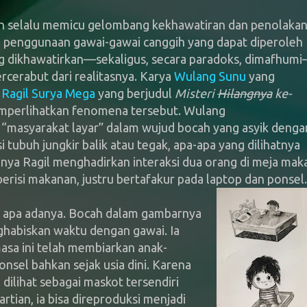
an selalu memicu gelombang kekhawatiran dan penolaka
ni, penggunaan gawai-gawai canggih yang dapat diperoleh
ng dikhawatirkan—sekaligus, secara paradoks, dimafhum
rcerabut dari realitasnya. Karya
Wulang Sunu
yang
a
Ragil Surya Mega
yang berjudul
Misteri
Hilangnya
ke-
mperlihatkan fenomena tersebut. Wulang
“masyarakat layar” dalam wujud bocah yang asyik denga
i tubuh jungkir balik atau tegak, apa-apa yang dilihatnya
anya Ragil menghadirkan interaksi dua orang di meja mak
 berisi makanan, justru bertafakur pada laptop dan ponsel.
 apa adanya. Bocah dalam gambarnya
nghabiskan waktu dengan gawai. Ia
asa ini telah membiarkan anak-
onsel bahkan sejak usia dini. Karena
 dilihat sebagai maskot tersendiri
tian, ia bisa direproduksi menjadi