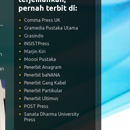
pernah terbit di:
n
Comma Press UK
i—
Gramedia Pustaka Utama
Grasindo
INSISTPress
Marjin Kiri
n
Moooi Pustaka
Penerbit Anagram
an
Penerbit baNANA
Penerbit Gang Kabel
Penerbit Partikular
Penerbit Ultimus
POST Press
Sanata Dharma University
Press