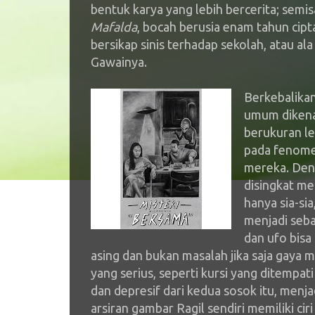
bentuk karya yang lebih bercerita; semi
Mafalda
, bocah berusia enam tahun cipt
bersikap sinis terhadap sekolah, atau al
Gawainya.
Berkebalika
umum dikena
berukuran le
pada fenome
mereka. Deng
disingkat me
hanya sia-si
menjadi seba
dan ufo bisa
asing dan bukan masalah jika saja gaya m
yang serius, seperti kursi yang ditempat
dan depresif dari kedua sosok itu, menjad
arsiran gambar Ragil sendiri memiliki ci