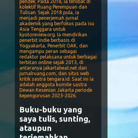
pendek. Pada 2018, ia terlibat di
kolektif Ruang Perempuan dan
Tulisan. Sejak 2018 pula, ia
menjadi penerjemah jurnal
akademik yang berfokus pada isu
Asia Tenggara untuk
kyotoreview.org. Ia mendirikan
penerbit indie berbasis di
Yogyakarta, Penerbit OAK, dan
mengampu peran sebagai
redaktur pelaksana untuk berbagai
terbitan online sejak 2013, di
antaranya jakartabeat.net dan
jurnalruang.com, dan situs web
kritik sastra tengara.id. Saat ini ia
adalah anggota komite sastra
Dewan Kesenian Jakarta periode
kepengurusan 2023-2026.
Buku-buku yang
saya tulis, sunting,
ataupun
terjemahkan,