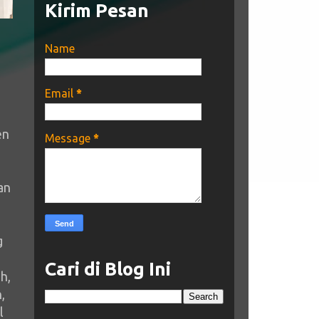
Kirim Pesan
Name
Email
*
en
Message
*
an
g
Cari di Blog Ini
h,
,
l