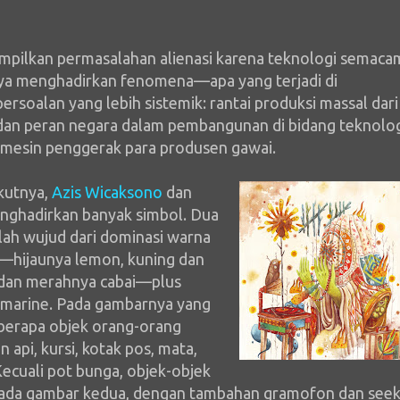
nampilkan permasalahan alienasi karena teknologi semaca
hanya menghadirkan fenomena—apa yang terjadi di
soalan yang lebih sistemik: rantai produksi massal dari
l dan peran negara dalam pembangunan di bidang teknolog
 mesin penggerak para produsen gawai.
kutnya,
Azis Wicaksono
dan
enghadirkan banyak simbol. Dua
lah wujud dari dominasi warna
hijaunya lemon, kuning dan
, dan merahnya cabai—plus
u marine. Pada gambarnya yang
berapa objek orang-orang
 api, kursi, kotak pos, mata,
ecuali pot bunga, objek-objek
pada gambar kedua, dengan tambahan gramofon dan see