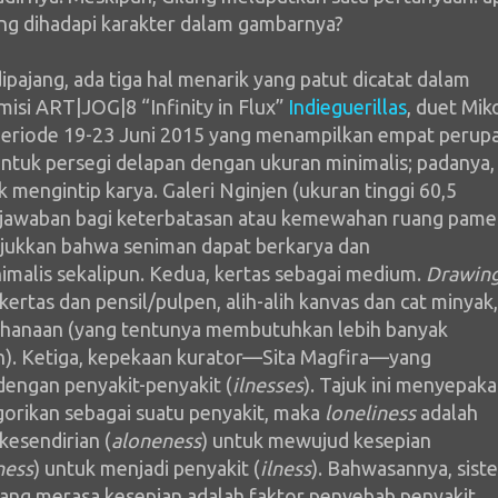
yang dihadapi karakter dalam gambarnya?
dipajang, ada tiga hal menarik yang patut dicatat dalam
misi ART|JOG|8 “Infinity in Flux”
Indieguerillas
, duet Mik
periode 19-23 Juni 2015 yang menampilkan empat perup
entuk persegi delapan dengan ukuran minimalis; padanya,
mengintip karya. Galeri Nginjen (ukuran tinggi 60,5
ah jawaban bagi keterbatasan atau kemewahan ruang pame
njukkan bahwa seniman dapat berkarya dan
malis sekalipun. Kedua, kertas sebagai medium.
Drawin
tas dan pensil/pulpen, alih-alih kanvas dan cat minyak,
derhanaan (yang tentunya membutuhkan lebih banyak
n). Ketiga, kepekaan kurator—Sita Magfira—yang
 dengan penyakit-penyakit (
ilnesses
). Tajuk ini menyepaka
orikan sebagai suatu penyakit, maka
loneliness
adalah
kesendirian (
aloneness
) untuk mewujud kesepian
ness
) untuk menjadi penyakit (
ilness
). Bahwasannya, sist
ng merasa kesepian adalah faktor penyebab penyakit,