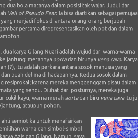
g dua bola matanya dalam posisi tak wajar. Judul dari
lah
Veil of Pseudo Fear
. Ia bisa diartikan sebagai pemuja
 yang menjadi fokus di antara orang-orang berjubah
 gambar pertama direpresentasikan oleh pot dan dalam
ramofon.
 dua karya Gilang Nuari adalah wujud dari warna-warna
ke jantung: merahnya
aorta
dan birunya
vena cava
. Karya
han (?), itu adalah perkara antara sosok manusia yang
u dan buah delima di hadapannya. Kedua sosok dalam
g resiprokal; karena mereka menggenggam pisau dalam
ata yang sendu. Dilihat dari posturnya, mereka juga
ur cukil kayu, warna merah
aorta
dan biru
vena cava
itu j
jantung, ataupun pohon.
 ahli semiotika untuk menafsirkan
emilihan warna dan simbol-simbol
karya Azis dan Gilang. Namun, saya