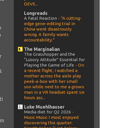
DEVE...
Longreads
A Fatal Reaction
-
"A cutting-
edge gene-editing trial in
o
China went disastrously
a
wrong. A family wants
accountability."
The Marginalian
The Grasshopper and the
r
“Lusory Attitude” Essential for
Playing the Game of Life
-
On
g
,
a recent flight, I watched a
mother across the aisle play
peek-a-boo with her small
son while next to me a grown
man in a VR headset spent six
hours asc...
ti
Luke Muehlhauser
Media diet for Q2 2026
-
Music Music I most enjoyed
em
discovering this quarter: