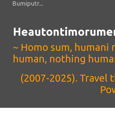
Bumiputr...
Heautontimorumen
~ Homo sum, humani ni
human, nothing human
(2007-2025). Travel
Po